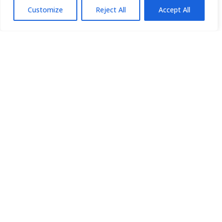
Customize
Reject All
Accept All
Proyecto ODESIA
Portal ODESIA – Estado del arte
EvALL – Plataforma de evaluación